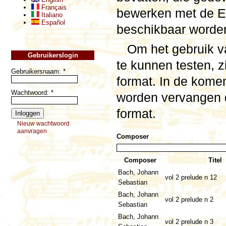
Français
bewerken met de E
Italiano
Español
beschikbaar worde
Om het gebruik va
Gebruikerslogin
te kunnen testen, z
Gebruikersnaam:
*
format. In de kom
Wachtwoord:
*
worden vervangen 
format.
Nieuw wachtwoord
aanvragen
Composer
Composer
Titel
Bach, Johann
vol 2 prelude n 12
Sebastian
Bach, Johann
vol 2 prelude n 2
Sebastian
Bach, Johann
vol 2 prelude n 3