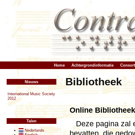
Home
Achtergrondinformatie
Consor
Bibliotheek
Nieuws
International Music Society
2012
Online Bibliothee
Talen
Deze pagina zal
Nederlands
bevatten, die gedo
English