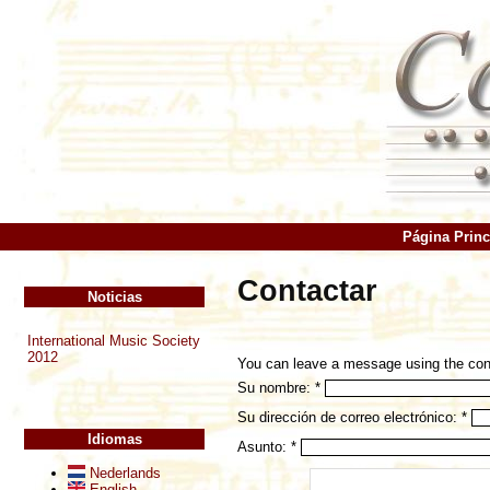
Página Princ
Contactar
Noticias
International Music Society
2012
You can leave a message using the con
Su nombre:
*
Su dirección de correo electrónico:
*
Idiomas
Asunto:
*
Nederlands
English