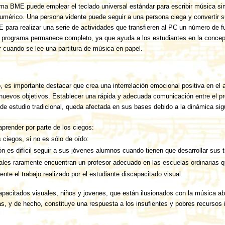
ma BME puede emplear el teclado universal estándar para escribir música simu
umérico. Una persona vidente puede seguir a una persona ciega y convertir s
ME para realizar una serie de actividades que transfieren al PC un número de
del programa permanece completo, ya que ayuda a los estudiantes en la concep
ar cuando se lee una partitura de música en papel.
, es importante destacar que crea una interrelación emocional positiva en el
nuevos objetivos. Establecer una rápida y adecuada comunicación entre el pro
de estudio tradicional, queda afectada en sus bases debido a la dinámica sig
 aprender por parte de los ciegos:
 ciegos, si no es sólo de oído:
n es difícil seguir a sus jóvenes alumnos cuando tienen que desarrollar sus 
ales raramente encuentran un profesor adecuado en las escuelas ordinarias q
nte el trabajo realizado por el estudiante discapacitado visual.
apacitados visuales, niños y jovenes, que están ilusionados con la música a
s, y de hecho, constituye una respuesta a los insufientes y pobres recursos 