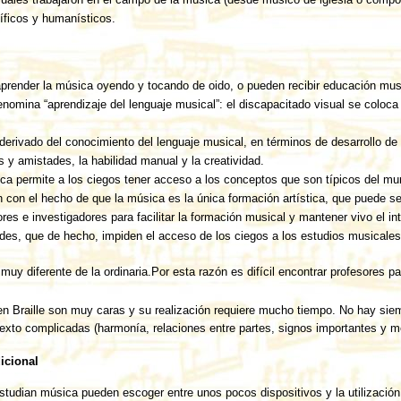
íficos y humanísticos.
prender la música oyendo y tocando de oido, o pueden recibir educación musica
nomina “aprendizaje del lenguaje musical”: el discapacitado visual se coloca 
erivado del conocimiento del lenguaje musical, en términos de desarrollo de 
 y amistades, la habilidad manual y la creatividad.
ica permite a los ciegos tener acceso a los conceptos que son típicos del mu
 con el hecho de que la música es la única formación artística, que puede s
sores e investigadores para facilitar la formación musical y mantener vivo el i
tades, que de hecho, impiden el acceso de los ciegos a los estudios musicale
muy diferente de la ordinaria.Por esta razón es difícil encontrar profesores pa
n Braille son muy caras y su realización requiere mucho tiempo. No hay siemp
texto complicadas (harmonía, relaciones entre partes, signos importantes y m
icional
estudian música pueden escoger entre unos pocos dispositivos y la utilizació