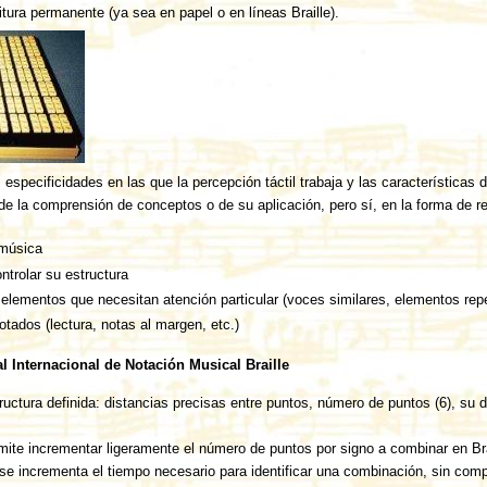
ritura permanente (ya sea en papel o en líneas Braille).
specificidades en las que la percepción táctil trabaja y las características d
de la comprensión de conceptos o de su aplicación, pero sí, en la forma de r
 música
ontrolar su estructura
elementos que necesitan atención particular (voces similares, elementos repe
tados (lectura, notas al margen, etc.)
 Internacional de Notación Musical Braille
ructura definida: distancias precisas entre puntos, número de puntos (6), su d
ermite incrementar ligeramente el número de puntos por signo a combinar en Bra
 se incrementa el tiempo necesario para identificar una combinación, sin comp