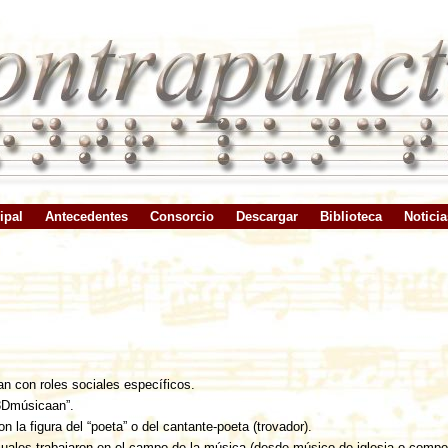
ipal
Antecedentes
Consorcio
Descargar
Biblioteca
Noticia
an con roles sociales específicos.
=3Dmúsicaan”.
con la figura del “poeta” o del cantante-poeta (trovador).
uales trabajaron en el campo de la música (desde músico de iglesia o compon