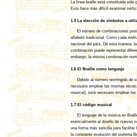
La línea braille está constituida sólo 
Esto hace más difícil examinar vertic
1.5 La elección de símbolos a utili
El número de combinaciones posib
alfabeto tradicional. Como cada instru
nacional del país. De esta manera, l
combinación puede representar diferen
embargo, la misma combinación numéric
1.6 El Braille como lenguaje
Debido al número restringido de s
necesario emplear las mismas técnica
musical), será necesario emplear los 
1.7 El código musical
El lenguaje de la música en Brail
esencialmente al diseño de nuevas sol
una forma más sencilla para facilita
la constante evolución del sistema Br