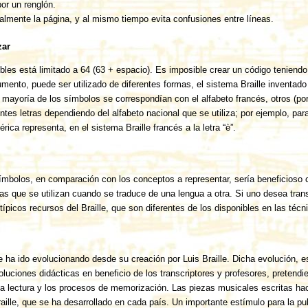
por un renglón.
almente la página, y al mismo tiempo evita confusiones entre líneas.
zar
les está limitado a 64 (63 + espacio). Es imposible crear un código teniend
mento, puede ser utilizado de diferentes formas, el sistema Braille inventado e
a mayoría de los símbolos se correspondían con el alfabeto francés, otros (po
tes letras dependiendo del alfabeto nacional que se utiliza; por ejemplo, par
a representa, en el sistema Braille francés a la letra “è”.
ímbolos, en comparación con los conceptos a representar, sería beneficioso c
s que se utilizan cuando se traduce de una lengua a otra. Si uno desea transc
típicos recursos del Braille, que son diferentes de los disponibles en las técn
le ha ido evolucionando desde su creación por Luis Braille. Dicha evolución, 
uciones didácticas en beneficio de los transcriptores y profesores, pretendie
r la lectura y los procesos de memorización. Las piezas musicales escritas ha
aille, que se ha desarrollado en cada país. Un importante estímulo para la pu