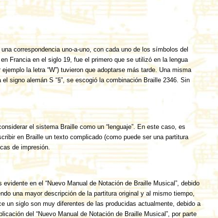
o una correspondencia uno-a-uno, con cada uno de los símbolos del
n Francia en el siglo 19, fue el primero que se utilizó en la lengua
r ejemplo la letra “W”) tuvieron que adoptarse más tarde. Una misma
a el signo alemán S “§”, se escogió la combinación Braille 2346. Sin
onsiderar el sistema Braille como un “lenguaje”. En este caso, es
ribir en Braille un texto complicado (como puede ser una partitura
icas de impresión.
es evidente en el “Nuevo Manual de Notación de Braille Musical”, debido
ndo una mayor descripción de la partitura original y al mismo tiempo,
ce un siglo son muy diferentes de las producidas actualmente, debido a
blicación del “Nuevo Manual de Notación de Braille Musical”, por parte