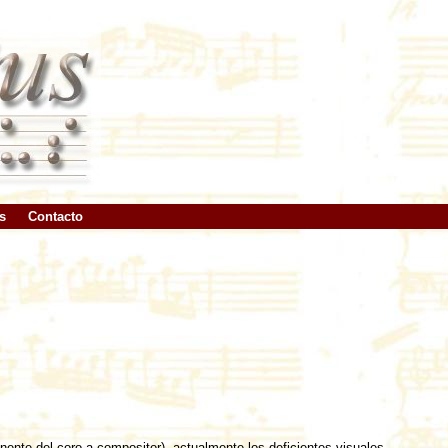
s
Contacto
ente del coro a compositor), actualmente los deficientes visuales