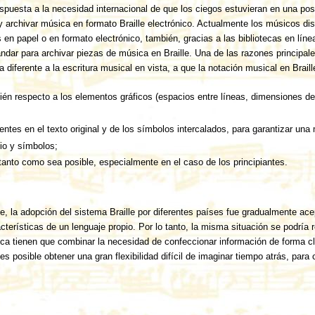
espuesta a la necesidad internacional de que los ciegos estuvieran en una po
y archivar música en formato Braille electrónico. Actualmente los músicos di
 en papel o en formato electrónico, también, gracias a las bibliotecas en líne
ndar para archivar piezas de música en Braille. Una de las razones principale
 diferente a la escritura musical en vista, a que la notación musical en Braill
bién respecto a los elementos gráficos (espacios entre líneas, dimensiones de
ntes en el texto original y de los símbolos intercalados, para garantizar una m
io y símbolos;
a tanto como sea posible, especialmente en el caso de los principiantes.
e, la adopción del sistema Braille por diferentes países fue gradualmente ac
cterísticas de un lenguaje propio. Por lo tanto, la misma situación se podría
ica tienen que combinar la necesidad de confeccionar información de forma cl
es posible obtener una gran flexibilidad difícil de imaginar tiempo atrás, para