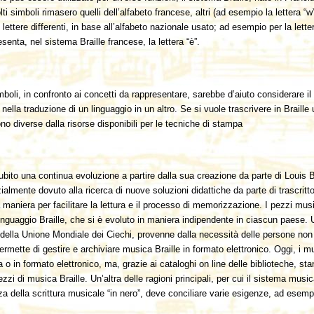
i simboli rimasero quelli dell’alfabeto francese, altri (ad esempio la lettera 
ttere differenti, in base all’alfabeto nazionale usato; ad esempio per la lett
nta, nel sistema Braille francese, la lettera “è”.
mboli, in confronto ai concetti da rappresentare, sarebbe d’aiuto considerare i
nella traduzione di un linguaggio in un altro. Se si vuole trascrivere in Brai
ono diverse dalla risorse disponibili per le tecniche di stampa
subito una continua evoluzione a partire dalla sua creazione da parte di Louis
almente dovuto alla ricerca di nuove soluzioni didattiche da parte di trascritto
 maniera per facilitare la lettura e il processo di memorizzazione. I pezzi music
inguaggio Braille, che si è evoluto in maniera indipendente in ciascun paese.
della Unione Mondiale dei Ciechi, provenne dalla necessità delle persone non ve
rmette di gestire e archiviare musica Braille in formato elettronico. Oggi, i mu
rta o in formato elettronico, ma, grazie ai cataloghi on line delle biblioteche, 
ezzi di musica Braille. Un’altra delle ragioni principali, per cui il sistema mus
za della scrittura musicale “in nero”, deve conciliare varie esigenze, ad esemp