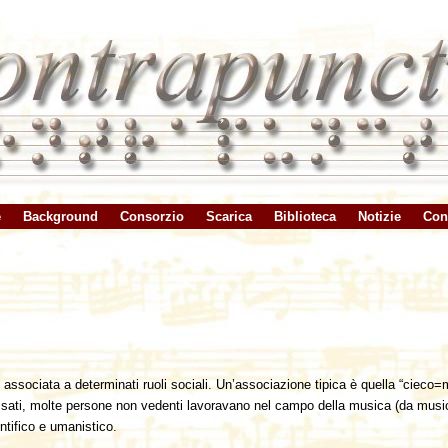
e
Background
Consorzio
Scarica
Biblioteca
Notizie
Cont
sociata a determinati ruoli sociali. Un’associazione tipica è quella “cieco=music
sati, molte persone non vedenti lavoravano nel campo della musica (da musicist
ntifico e umanistico.