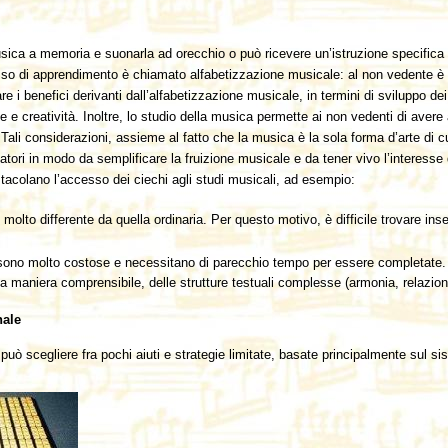
sica a memoria e suonarla ad orecchio o può ricevere un’istruzione specifica t
esso di apprendimento è chiamato alfabetizzazione musicale: al non vedente è da
i benefici derivanti dall’alfabetizzazione musicale, in termini di sviluppo dei d
le e creatività. Inoltre, lo studio della musica permette ai non vedenti di aver
ali considerazioni, assieme al fatto che la musica è la sola forma d’arte di c
rcatori in modo da semplificare la fruizione musicale e da tener vivo l’interess
ostacolano l’accesso dei ciechi agli studi musicali, ad esempio:
 molto differente da quella ordinaria. Per questo motivo, è difficile trovare in
e sono molto costose e necessitano di parecchio tempo per essere completate. I
a maniera comprensibile, delle strutture testuali complesse (armonia, relazioni 
nale
uò scegliere fra pochi aiuti e strategie limitate, basate principalmente sul sis