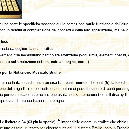
 una parte le specificità secondo cui la percezione tattile funziona e dall’altra
 non in termini di comprensione dei concetti o della loro applicazione, ma nello
mpless
n modo da cogliere la sua struttura
elementi che necessitano particolare attenzione (voci simili, elementi ripetuti
basato sulla notazione (lettura, note a margine, ecc…)
 per la Notazione Musicale Braille
ttura definita: una distanza precisa tra i punti, numero dei punti (6), la loro di
zione della riga Braille permette di aumentare di poco il numero di punti per si
 per identificare la combinazione usata, senza comprometterla. Il display Brail
po evita di fare confusione tra le righe.
i è limitata a 64 (63 più lo spazio). È impossibile creare un codice che abbia
può essere utilizzato per diverse funzioni, il sistema Braille, nato in Francia 