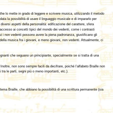
he lo mette in grado di leggere e scrivere musica, utilizzando il metodo
ta la possibilità di usare il linguaggio musicale e di impararlo per
iversi aspetti della personalità: edificazione del carattere, sfera
e accesso ai concetti tipici del mondo dei vedenti, come i contrasti
ui i non vedenti possono avere la piena padronanza, giustificano gli
e della musica fra i giovani, e meno giovani, non vedenti. Attualmente, ci
segnanti che seguano un principiante, specialmente se si tratta di una
noltre, non sono sempre facili da decifrare, poiché l’alfabeto Braille non
tra le parti, segni più o meno importanti, etc.).
tema Braille, che abbiano la possibilità di una scrittura permanente (sia