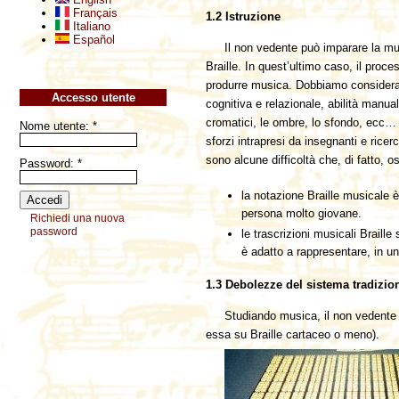
Français
1.2 Istruzione
Italiano
Español
Il non vedente può imparare la mu
Braille. In quest’ultimo caso, il proc
produrre musica. Dobbiamo considerare 
Accesso utente
cognitiva e relazionale, abilità manua
cromatici, le ombre, lo sfondo, ecc… T
Nome utente:
*
sforzi intrapresi da insegnanti e rice
sono alcune difficoltà che, di fatto, 
Password:
*
la notazione Braille musicale è
persona molto giovane.
Richiedi una nuova
password
le trascrizioni musicali Braill
è adatto a rappresentare, in un
1.3 Debolezze del sistema tradizio
Studiando musica, il non vedente p
essa su Braille cartaceo o meno).