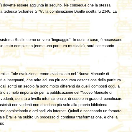
“w”) dovette essere aggiunta in seguito. Ne consegue che la stessa
era tedesca Scharfes S “§”, la combinazione Braille scelta fu 2346. La
l sistema Braille come un vero “linguaggio”. In questo caso, è necessario
lle un testo complesso (come una partitura musicale), sarà necessario
 Braille. Tale evoluzione, come evidenziato nel “Nuovo Manuale di
ri e insegnanti, che mira ad una più accurata descrizione della partitura
ali scritti un secolo fa sono molto differenti da quelli composti oggi, a
 Uno stimolo importante per la pubblicazione del “Nuovo Manuale di
denti, sentita a livello internazionale, di essere in grado di beneficiare
sicisti non vedenti non chiedono più solo alla propria biblioteca
stanno cominciando a ordinarli via internet. Quindi è necessario un formato
icale Braille ha subito un processo di continua trasformazione, è che la
io: