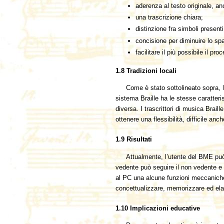
aderenza al testo originale, anc
una trascrizione chiara;
distinzione fra simboli presenti
concisione per diminuire lo spa
facilitare il più possibile il pr
1.8 Tradizioni locali
Come è stato sottolineato sopra, l
sistema Braille ha le stesse caratteri
diversa. I trascrittori di musica Brai
ottenere una flessibilità, difficile anc
1.9 Risultati
Attualmente, l’utente del BME può 
vedente può seguire il non vedente e
al PC una alcune funzioni meccaniche c
concettualizzare, memorizzare ed elabor
1.10 Implicazioni educative