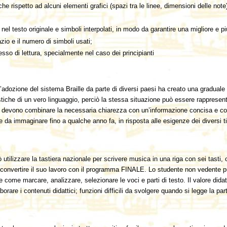
he rispetto ad alcuni elementi grafici (spazi tra le linee, dimensioni delle note
 nel testo originale e simboli interpolati, in modo da garantire una migliore e pi
zio e il numero di simboli usati;
ocesso di lettura, specialmente nel caso dei principianti
’adozione del sistema Braille da parte di diversi paesi ha creato una graduale a
stiche di un vero linguaggio, perciò la stessa situazione può essere rappresen
lle devono combinare la necessaria chiarezza con un’informazione concisa e comp
he da immaginare fino a qualche anno fa, in risposta alle esigenze dei diversi tipi
utilizzare la tastiera nazionale per scrivere musica in una riga con sei tasti,
 convertire il suo lavoro con il programma FINALE. Lo studente non vedente pu
ome marcare, analizzare, selezionare le voci e parti di testo. Il valore didatt
are i contenuti didattici; funzioni difficili da svolgere quando si legge la part