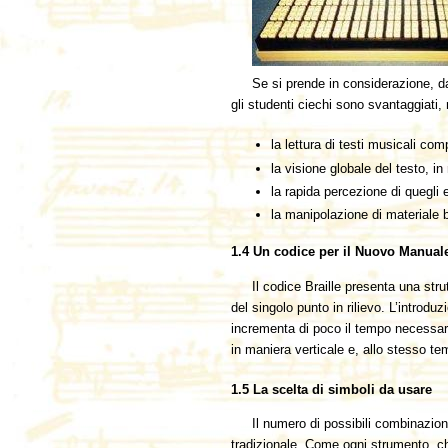
Se si prende in considerazione, da
gli studenti ciechi sono svantaggiati,
la lettura di testi musicali co
la visione globale del testo, i
la rapida percezione di quegli 
la manipolazione di materiale 
1.4 Un codice per il Nuovo Manuale
Il codice Braille presenta una stru
del singolo punto in rilievo. L’introdu
incrementa di poco il tempo necessario
in maniera verticale e, allo stesso tem
1.5 La scelta di simboli da usare
Il numero di possibili combinazion
tradizionale. Come ogni strumento, che 