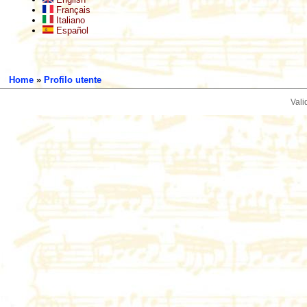
Français
Italiano
Español
Home
»
Profilo utente
Vali