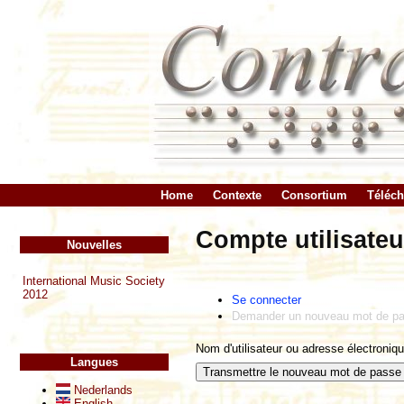
Home
Contexte
Consortium
Téléc
Compte utilisateu
Nouvelles
International Music Society
2012
Se connecter
Demander un nouveau mot de p
Nom d'utilisateur ou adresse électroniq
Langues
Nederlands
English